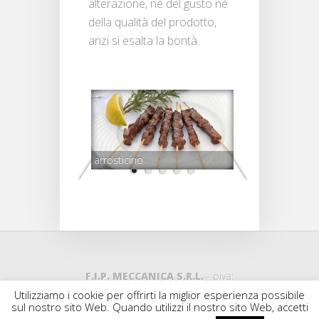
alterazione, né del gusto né
della qualità del prodotto,
anzi si esalta la bontà.
arrosticino
F.I.P. MECCANICA S.R.L.
- piva:
01241880440 | by F.I.P. Meccanica s.r.l.
Utilizziamo i cookie per offrirti la miglior esperienza possibile
sul nostro sito Web. Quando utilizzi il nostro sito Web, accetti
Powered by
Kinapp
© 2026