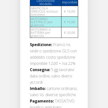
Descrizione
Imponibile
Modello
GRATICOLA
GIREVOLE escluso
€ 10,00
motorino
MOTORINO
ELETTRICO per
€ 15,00
graticola
MOTORINO A
BATTERIA per
€ 20,00
graticola
Spedizione:
Franco ns.
sede o spedizione GLS con
addebito costo spedizione
Imponibile 12,00 + Iva 22%
Consegna:
5 gg lavorativi
data ordine, salvo diversi
accordi
Imballo:
cartone ordinario,
salvo Vs. diverse specifiche
Pagamento:
TASSATIVO
bonifico anticipato