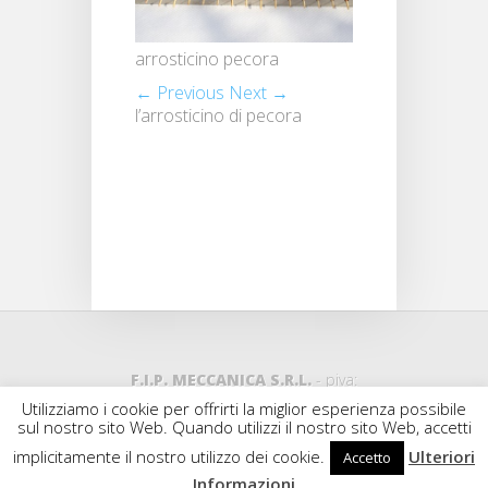
arrosticino pecora
← Previous
Next →
l’arrosticino di pecora
F.I.P. MECCANICA S.R.L.
- piva:
01241880440 | by F.I.P. Meccanica s.r.l.
Utilizziamo i cookie per offrirti la miglior esperienza possibile
sul nostro sito Web. Quando utilizzi il nostro sito Web, accetti
Powered by
Kinapp
© 2026
implicitamente il nostro utilizzo dei cookie.
Ulteriori
Accetto
Informazioni