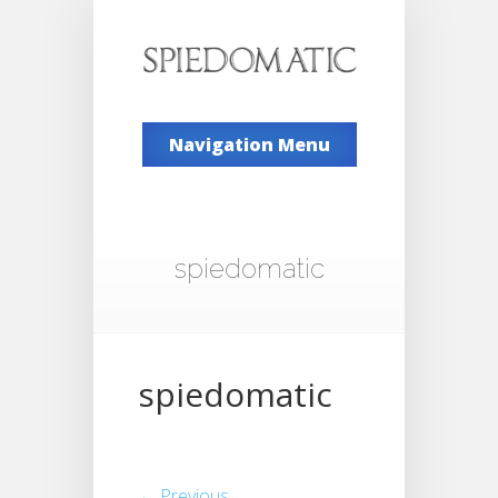
Navigation Menu
spiedomatic
spiedomatic
← Previous