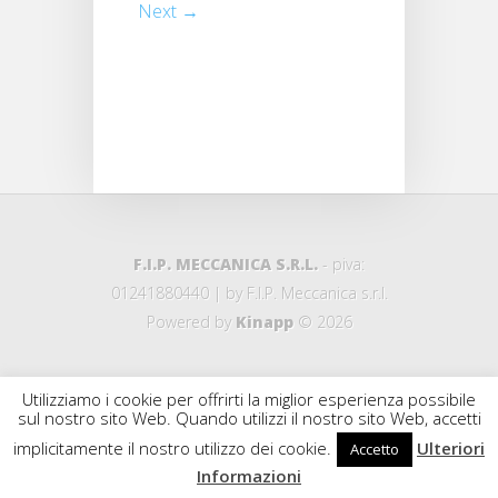
Next →
F.I.P. MECCANICA S.R.L.
- piva:
01241880440 | by F.I.P. Meccanica s.r.l.
Powered by
Kinapp
© 2026
Utilizziamo i cookie per offrirti la miglior esperienza possibile
sul nostro sito Web. Quando utilizzi il nostro sito Web, accetti
implicitamente il nostro utilizzo dei cookie.
Ulteriori
Accetto
Informazioni